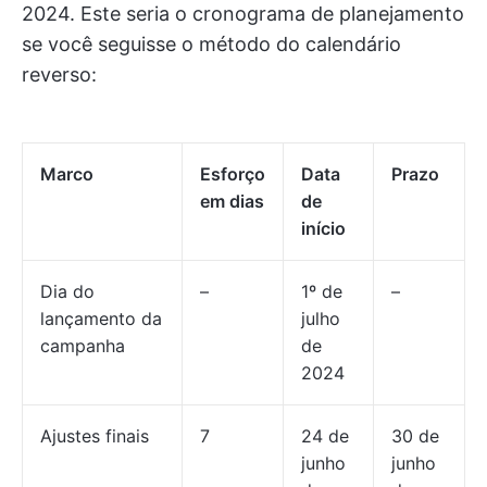
2024. Este seria o cronograma de planejamento
se você seguisse o método do calendário
reverso:
Marco
Esforço
Data
Prazo
em dias
de
início
Dia do
–
1º de
–
lançamento da
julho
campanha
de
2024
Ajustes finais
7
24 de
30 de
junho
junho