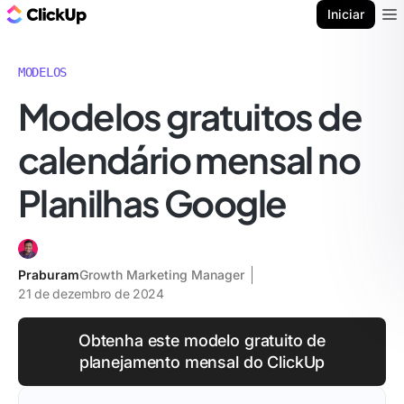
ClickUp Blogue
Iniciar
Ope
MODELOS
Modelos gratuitos de
calendário mensal no
Planilhas Google
Praburam
Growth Marketing Manager
21 de dezembro de 2024
Obtenha este modelo gratuito de
planejamento mensal do ClickUp