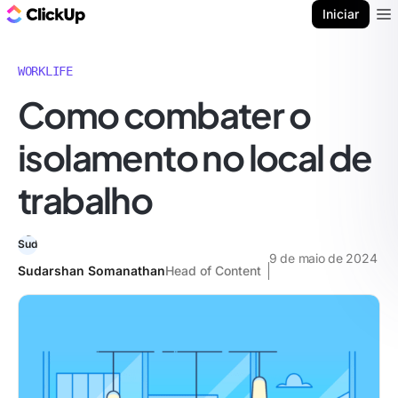
ClickUp Blogue
Iniciar
Ope
WORKLIFE
Como combater o
isolamento no local de
trabalho
9 de maio de 2024
Sudarshan Somanathan
Head of Content