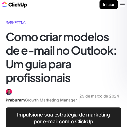
ClickUp Blogue
Iniciar
Ope
MARKETING
Como criar modelos
de e-mail no Outlook:
Um guia para
profissionais
29 de março de 2024
Praburam
Growth Marketing Manager
Impulsione sua estratégia de marketing
por e-mail com o ClickUp