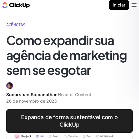
ClickUp Blogue
Iniciar
Ope
AGÊNCIAS
Como expandir sua
agência de marketing
sem se esgotar
Sudarshan Somanathan
Head of Content
26 de novembro de 2025
Expanda de forma sustentável com o
ClickUp