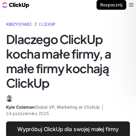
ClickUp Blog
Rozpocznij
Ope
KORZYSTANIE Z CLICKUP
Dlaczego ClickUp
kocha małe firmy, a
małe firmy kochają
ClickUp
Kyle Coleman
Global VP, Marketing at ClickUp
24 października 2025
Wypróbuj ClickUp dla swojej małej firmy