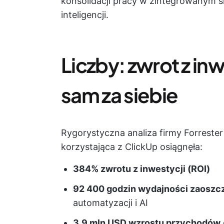
konsolidacji pracy w zintegrowanym 
inteligencji.
Liczby: zwrot z in
sam za siebie
Rygorystyczna analiza firmy Forrester
korzystająca z ClickUp osiągnęła:
384% zwrotu z inwestycji (ROI)
92 400 godzin wydajności zaosz
automatyzacji i AI
3,9 mln USD wzrostu przychodów