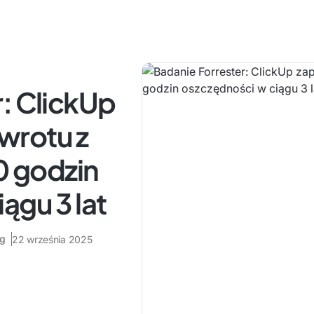
: ClickUp
wrotu z
0 godzin
ągu 3 lat
ng
22 września 2025