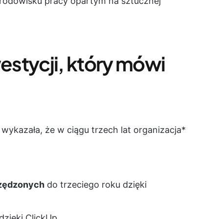
środowisku pracy opartym na sztucznej
westycji, który mówi
 wykazała, że w ciągu trzech lat organizacja*
czędzonych
do trzeciego roku dzięki
dzięki ClickUp