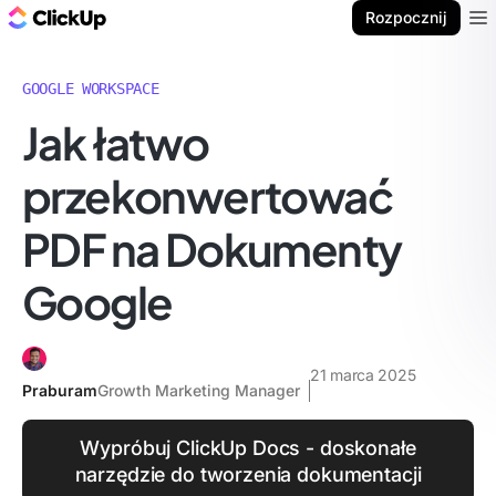
ClickUp Blog
Rozpocznij
Ope
GOOGLE WORKSPACE
Jak łatwo
przekonwertować
PDF na Dokumenty
Google
21 marca 2025
Praburam
Growth Marketing Manager
Wypróbuj ClickUp Docs - doskonałe
narzędzie do tworzenia dokumentacji