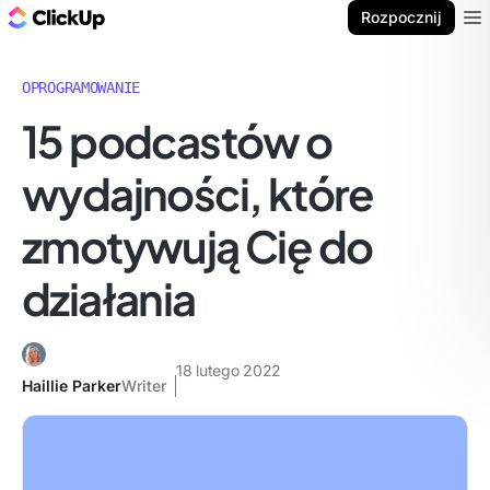
ClickUp Blog
Rozpocznij
Ope
OPROGRAMOWANIE
15 podcastów o
wydajności, które
zmotywują Cię do
działania
18 lutego 2022
Haillie Parker
Writer