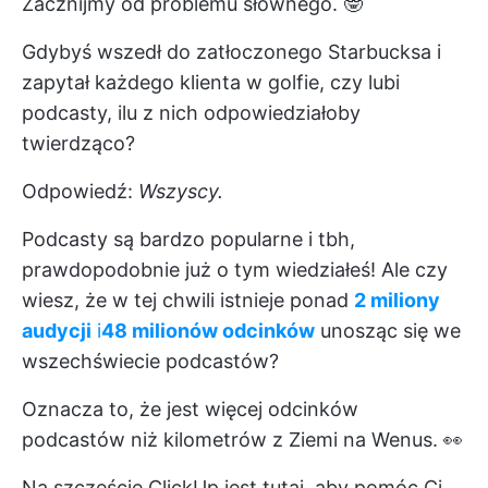
Zacznijmy od problemu słownego. 🤓
Gdybyś wszedł do zatłoczonego Starbucksa i
zapytał każdego klienta w golfie, czy lubi
podcasty, ilu z nich odpowiedziałoby
twierdząco?
Odpowiedź:
Wszyscy.
Podcasty są bardzo popularne i tbh,
prawdopodobnie już o tym wiedziałeś! Ale czy
wiesz, że w tej chwili istnieje ponad
2 miliony
audycji
i
48 milionów odcinków
unosząc się we
wszechświecie podcastów?
Oznacza to, że jest więcej odcinków
podcastów niż kilometrów z Ziemi na Wenus. 👀
Na szczęście ClickUp jest tutaj, aby pomóc Ci