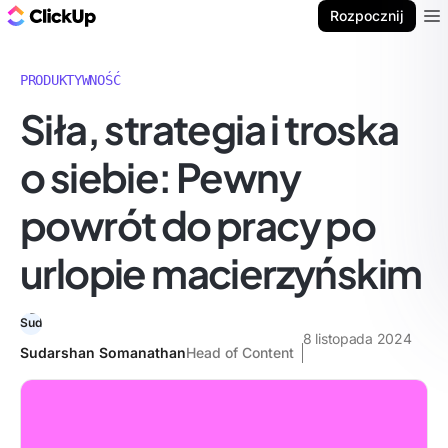
ClickUp Blog
Rozpocznij
Ope
PRODUKTYWNOŚĆ
Siła, strategia i troska
o siebie: Pewny
powrót do pracy po
urlopie macierzyńskim
8 listopada 2024
Sudarshan Somanathan
Head of Content