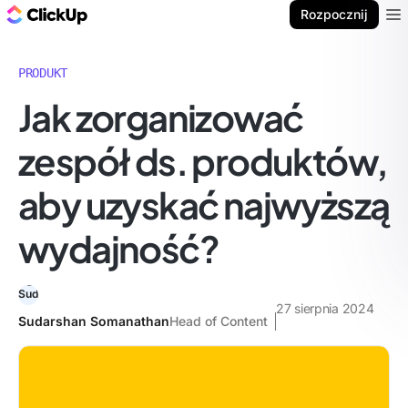
ClickUp Blog
Rozpocznij
Ope
PRODUKT
Jak zorganizować
zespół ds. produktów,
aby uzyskać najwyższą
wydajność?
27 sierpnia 2024
Sudarshan Somanathan
Head of Content