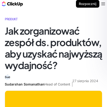
ClickUp Blog
Rozpocznij
Ope
PRODUKT
Jak zorganizować
zespół ds. produktów,
aby uzyskać najwyższą
wydajność?
27 sierpnia 2024
Sudarshan Somanathan
Head of Content