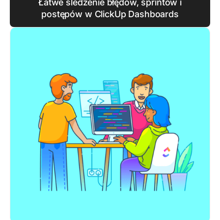
Łatwe śledzenie błędów, sprintów i
postępów w ClickUp Dashboards