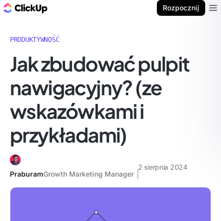
ClickUp Blog
Rozpocznij
Ope
PRODUKTYWNOŚĆ
Jak zbudować pulpit
nawigacyjny? (ze
wskazówkami i
przykładami)
2 sierpnia 2024
Praburam
Growth Marketing Manager