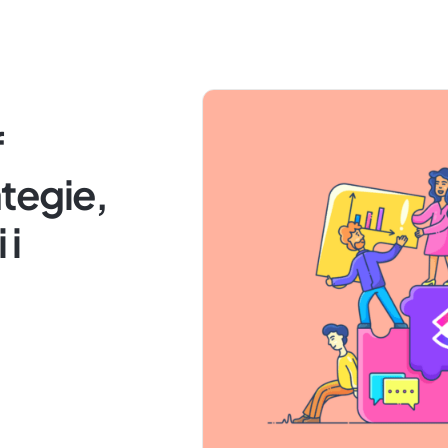
f
tegie,
 i