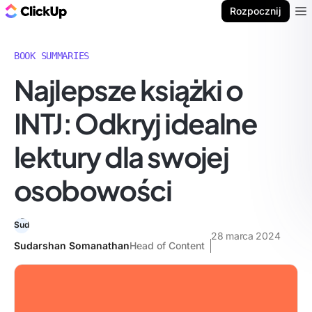
ClickUp Blog
Rozpocznij
Ope
BOOK SUMMARIES
Najlepsze książki o
INTJ: Odkryj idealne
lektury dla swojej
osobowości
28 marca 2024
Sudarshan Somanathan
Head of Content