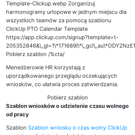
Template-Clickup.webp
Zorganizuj
harmonogramy urlopowe w jednym miejscu dla
wszystkich teamów za pomocą szablonu
ClickUp PTO Calendar Template
https://app.clickup.com/signup?template=t-
205352846&\_gl=1\*171689l\*\_gcl\_au\*ODY2N
Pobierz szablon /%cta/
Menedżerowie HR korzystają z
uporządkowanego przeglądu oczekujących
wniosków, co ułatwia proces zatwierdzania.
Pobierz szablon
Szablon wniosków o udzielenie czasu wolnego
od pracy
Szablon
Szablon wniosku o czas wolny ClickUp