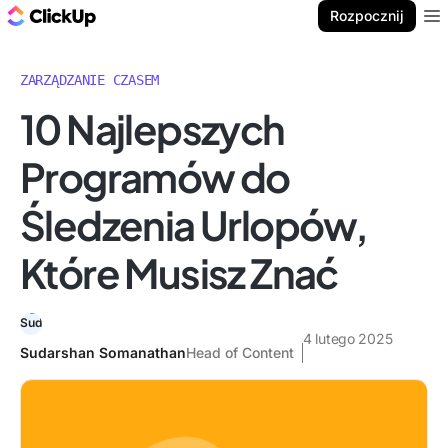
ClickUp Blog
Rozpocznij
Ope
ZARZĄDZANIE CZASEM
10 Najlepszych
Programów do
Śledzenia Urlopów,
Które Musisz Znać
4 lutego 2025
Sudarshan Somanathan
Head of Content