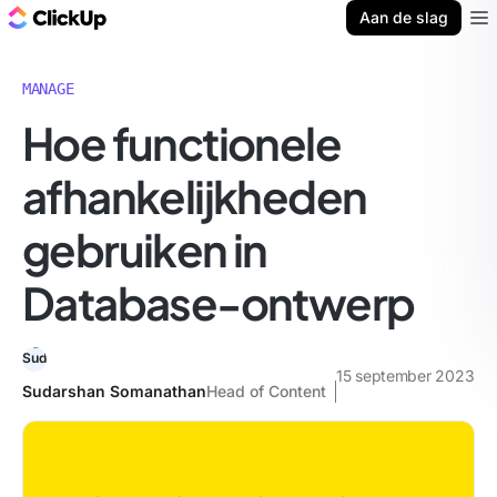
ClickUp Blog
Aan de slag
Ope
MANAGE
Hoe functionele
afhankelijkheden
gebruiken in
Database-ontwerp
15 september 2023
Sudarshan Somanathan
Head of Content