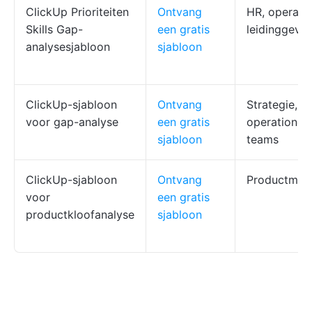
ClickUp Prioriteiten
Ontvang
HR, operati
Skills Gap-
een gratis
leidinggeve
analysesjabloon
sjabloon
ClickUp-sjabloon
Ontvang
Strategie,
voor gap-analyse
een gratis
operationel
sjabloon
teams
ClickUp-sjabloon
Ontvang
Productman
voor
een gratis
productkloofanalyse
sjabloon