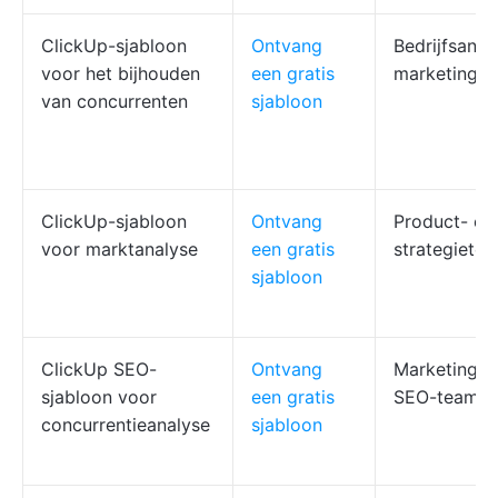
ClickUp-sjabloon
Ontvang
Bedrijfsanali
voor het bijhouden
een gratis
marketingt
van concurrenten
sjabloon
ClickUp-sjabloon
Ontvang
Product- en
voor marktanalyse
een gratis
strategiete
sjabloon
ClickUp SEO-
Ontvang
Marketing- 
sjabloon voor
een gratis
SEO-teams
concurrentieanalyse
sjabloon