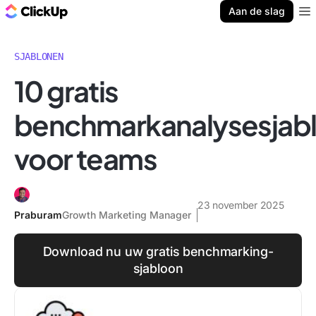
ClickUp Blog
Aan de slag
Ope
SJABLONEN
10 gratis
benchmarkanalysesjab
voor teams
23 november 2025
Praburam
Growth Marketing Manager
Download nu uw gratis benchmarking-
sjabloon