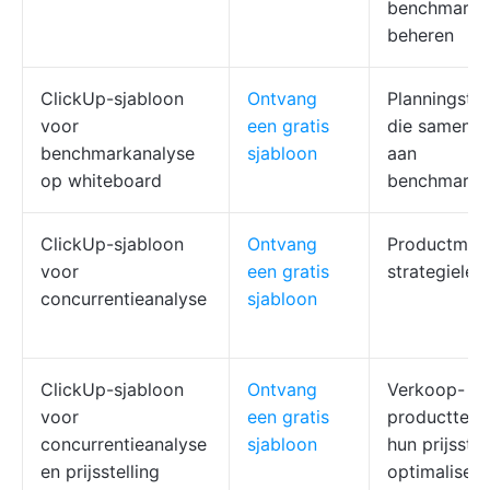
benchmarki
beheren
ClickUp-sjabloon
Ontvang
Planningste
voor
een gratis
die samenw
benchmarkanalyse
sjabloon
aan
op whiteboard
benchmarki
ClickUp-sjabloon
Ontvang
Productman
voor
een gratis
strategielei
concurrentieanalyse
sjabloon
ClickUp-sjabloon
Ontvang
Verkoop- en
voor
een gratis
productteam
concurrentieanalyse
sjabloon
hun prijsstel
en prijsstelling
optimaliser