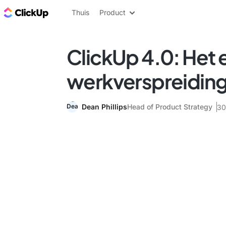
ClickUp Blog
Thuis
Product
ClickUp 4.0: Het 
werkverspreidin
Dean Phillips
Head of Product Strategy
30