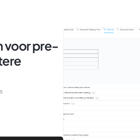
n voor pre-
tere
25