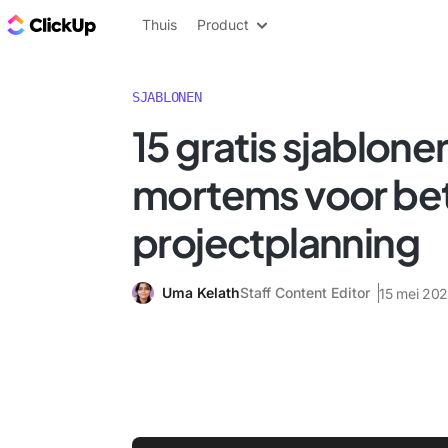
ClickUp Blog
Thuis
Product
SJABLONEN
15 gratis sjablone
mortems voor be
projectplanning
Uma Kelath
Staff Content Editor
15 mei 20