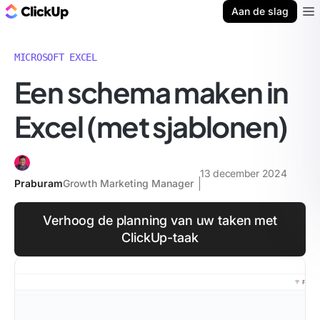
ClickUp Blog
Aan de slag
Ope
MICROSOFT EXCEL
Een schema maken in
Excel (met sjablonen)
13 december 2024
Praburam
Growth Marketing Manager
Verhoog de planning van uw taken met
ClickUp-taak