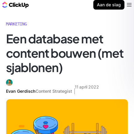
ClickUp Blog
Aan de slag
Ope
MARKETING
Een database met
content bouwen (met
sjablonen)
11 april 2022
Evan Gerdisch
Content Strategist