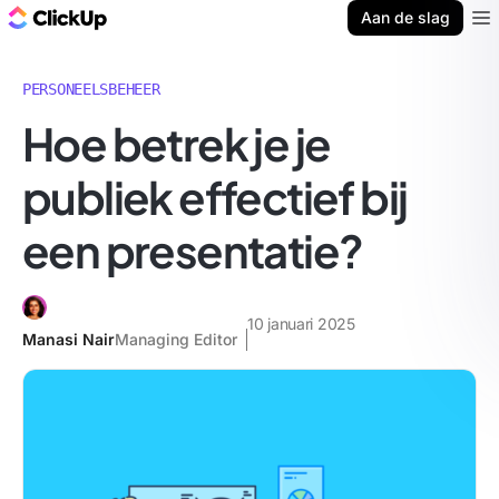
ClickUp Blog
Aan de slag
Ope
PERSONEELSBEHEER
Hoe betrek je je
publiek effectief bij
een presentatie?
10 januari 2025
Manasi Nair
Managing Editor