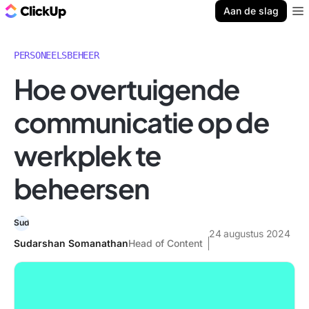
ClickUp Blog
Aan de slag
Ope
PERSONEELSBEHEER
Hoe overtuigende
communicatie op de
werkplek te
beheersen
24 augustus 2024
Sudarshan Somanathan
Head of Content