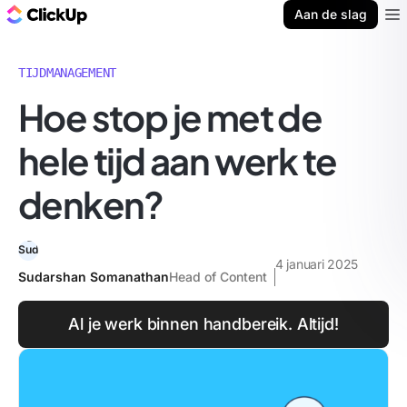
ClickUp Blog
Aan de slag
Ope
TIJDMANAGEMENT
Hoe stop je met de
hele tijd aan werk te
denken?
4 januari 2025
Sudarshan Somanathan
Head of Content
Al je werk binnen handbereik. Altijd!