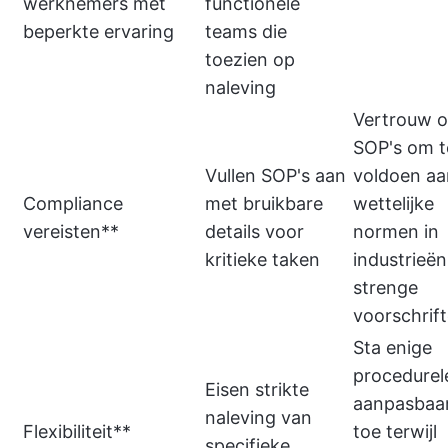
werknemers met
functionele
beperkte ervaring
teams die
toezien op
naleving
Vertrouw 
SOP's om t
Vullen SOP's aan
voldoen aa
Compliance
met bruikbare
wettelijke
vereisten**
details voor
normen in
kritieke taken
industrieë
strenge
voorschrif
Sta enige
procedurel
Eisen strikte
aanpasbaa
naleving van
Flexibiliteit**
toe terwijl
specifieke