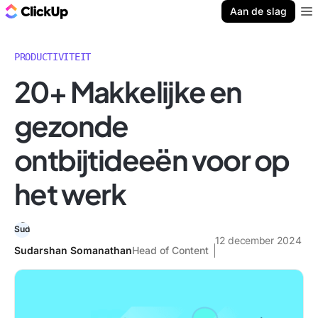
ClickUp Blog
Aan de slag
Ope
PRODUCTIVITEIT
20+ Makkelijke en
gezonde
ontbijtideeën voor op
het werk
12 december 2024
Sudarshan Somanathan
Head of Content