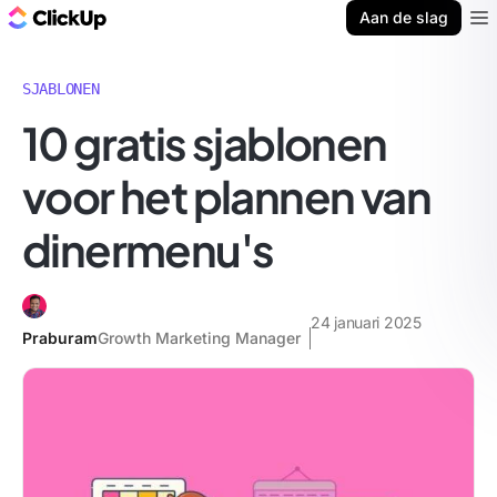
ClickUp Blog
Aan de slag
Ope
SJABLONEN
10 gratis sjablonen
voor het plannen van
dinermenu's
24 januari 2025
Praburam
Growth Marketing Manager