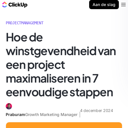
ClickUp Blog
Aan de slag
Ope
PROJECTMANAGEMENT
Hoe de
winstgevendheid van
een project
maximaliseren in 7
eenvoudige stappen
4 december 2024
Praburam
Growth Marketing Manager