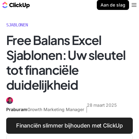
ClickUp Blog
Aan de slag
Ope
SJABLONEN
Free Balans Excel
Sjablonen: Uw sleutel
tot financiële
duidelijkheid
28 maart 2025
Praburam
Growth Marketing Manager
Financiën slimmer bijhouden met ClickUp