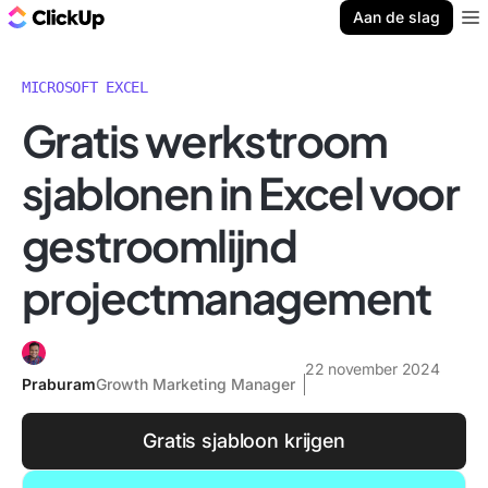
ClickUp Blog
Aan de slag
Ope
MICROSOFT EXCEL
Gratis werkstroom
sjablonen in Excel voor
gestroomlijnd
projectmanagement
22 november 2024
Praburam
Growth Marketing Manager
Gratis sjabloon krijgen