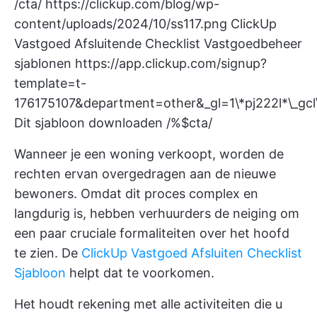
/cta/
https://clickup.com/blog/wp-
content/uploads/2024/10/ss117.png
ClickUp
Vastgoed Afsluitende Checklist Vastgoedbeheer
sjablonen
https://app.clickup.com/signup?
template=t-
176175107&department=other&_gl=1\*pj222l*
Dit sjabloon downloaden /%$cta/
Wanneer je een woning verkoopt, worden de
rechten ervan overgedragen aan de nieuwe
bewoners. Omdat dit proces complex en
langdurig is, hebben verhuurders de neiging om
een paar cruciale formaliteiten over het hoofd
te zien. De
ClickUp Vastgoed Afsluiten Checklist
Sjabloon
helpt dat te voorkomen.
Het houdt rekening met alle activiteiten die u