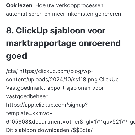
Ook lezen:
Hoe uw verkoopprocessen
automatiseren en meer inkomsten genereren
8. ClickUp sjabloon voor
marktrapportage onroerend
goed
/cta/
https://clickup.com/blog/wp-
content/uploads/2024/10/ss118.png
ClickUp
Vastgoedmarktrapport sjablonen voor
vastgoedbeheer
https://app.clickup.com/signup?
template=kkmvq-
6105908&department=other&_gl=1\*1quv521\
Dit sjabloon downloaden /$$$cta/