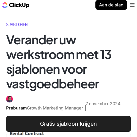
ClickUp Blog
Aan de slag
Ope
SJABLONEN
Verander uw
werkstroom met 13
sjablonen voor
vastgoedbeheer
7 november 2024
Praburam
Growth Marketing Manager
Gratis sjabloon krijgen