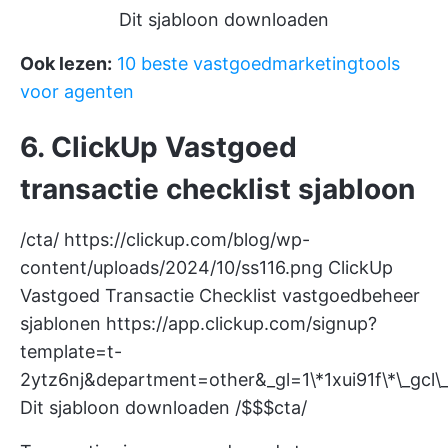
Dit sjabloon downloaden
Ook lezen:
10 beste vastgoedmarketingtools
voor agenten
6. ClickUp Vastgoed
transactie checklist sjabloon
/cta/
https://clickup.com/blog/wp-
content/uploads/2024/10/ss116.png
ClickUp
Vastgoed Transactie Checklist vastgoedbeheer
sjablonen
https://app.clickup.com/signup?
template=t-
2ytz6nj&department=other&_gl=1\*1xui91f\*
Dit sjabloon downloaden /$$$cta/