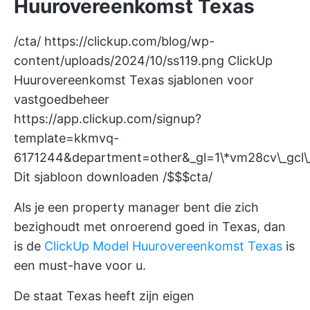
Huurovereenkomst Texas
/cta/
https://clickup.com/blog/wp-
content/uploads/2024/10/ss119.png
ClickUp
Huurovereenkomst Texas sjablonen voor
vastgoedbeheer
https://app.clickup.com/signup?
template=kkmvq-
6171244&department=other&_gl=1\*vm28cv\_
Dit sjabloon downloaden /$$$cta/
Als je een property manager bent die zich
bezighoudt met onroerend goed in Texas, dan
is de
ClickUp Model Huurovereenkomst Texas
is
een must-have voor u.
De staat Texas heeft zijn eigen