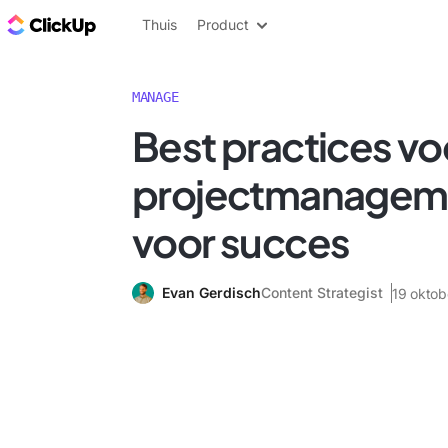
ClickUp Blog
Thuis
Product
MANAGE
Best practices vo
projectmanageme
voor succes
Evan Gerdisch
Content Strategist
19 okto