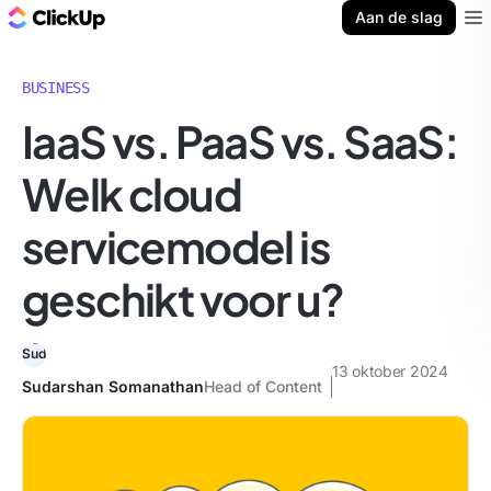
ClickUp Blog
Aan de slag
Ope
BUSINESS
IaaS vs. PaaS vs. SaaS:
Welk cloud
servicemodel is
geschikt voor u?
13 oktober 2024
Sudarshan Somanathan
Head of Content