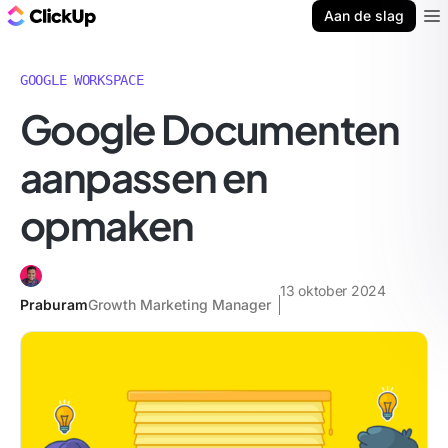
ClickUp Blog
Aan de slag
Ope
GOOGLE WORKSPACE
Google Documenten
aanpassen en
opmaken
13 oktober 2024
Praburam
Growth Marketing Manager