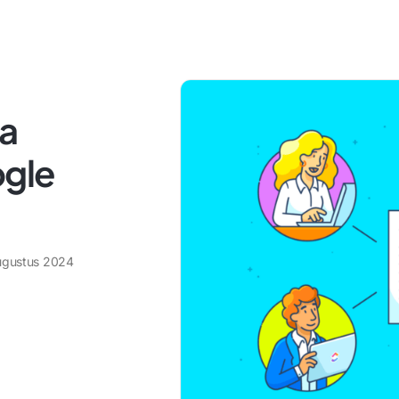
na
ogle
ugustus 2024