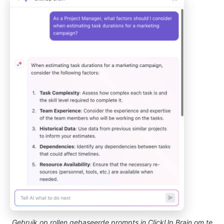
Gebruik op rollen gebaseerde prompts in ClickUp Brain om te