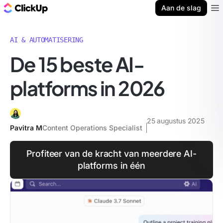
ClickUp Blog
Aan de slag
Ope
AI & AUTOMATISERING
De 15 beste AI-
platforms in 2026
25 augustus 2025
Pavitra M
Content Operations Specialist
Profiteer van de kracht van meerdere AI-
platforms in één