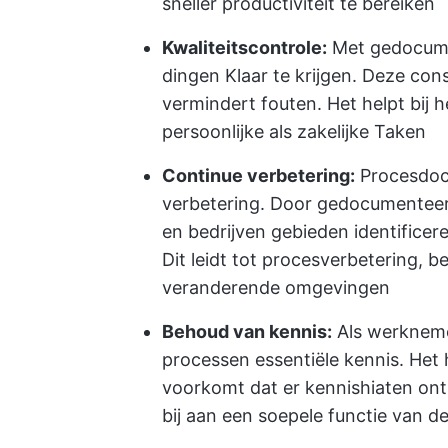
sneller productiviteit te bereiken
Kwaliteitscontrole:
Met gedocumen
dingen Klaar te krijgen. Deze cons
vermindert fouten. Het helpt bij
persoonlijke als zakelijke Taken
Continue verbetering:
Procesdocu
verbetering. Door gedocumenteer
en bedrijven gebieden identificer
Dit leidt tot procesverbetering, 
veranderende omgevingen
Behoud van kennis:
Als werkneme
processen essentiële kennis. Het
voorkomt dat er kennishiaten on
bij aan een soepele functie van d