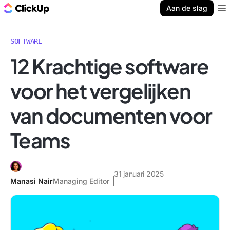
ClickUp Blog
Aan de slag
Ope
SOFTWARE
12 Krachtige software
voor het vergelijken
van documenten voor
Teams
31 januari 2025
Manasi Nair
Managing Editor