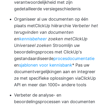
verantwoordelijkheid met zijn
gedetailleerde versiegeschiedenis
Organiseer al uw documenten op één
plaats met
ClickUp hiërarchie
Verbeter het
terugvinden van documenten
en
kennisbeheer
zoeken met
ClickUp
Universeel zoeken
Stroomlijn uw
beoordelingsproces met ClickUp's
gestandaardiseerde
procesdocumentatie
en
sjablonen voor kennisbank
* Pas uw
documentvergelijkingen aan en integreer
ze met specifieke oplossingen via
ClickUp
API
en meer dan 1000+ andere tools
Verbeter de analyse- en
beoordelingsprocessen van documenten