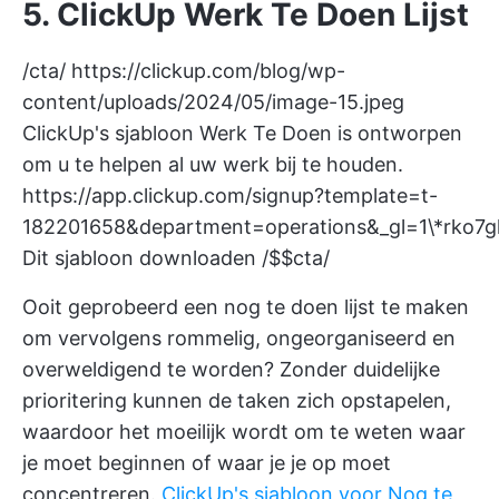
5. ClickUp Werk Te Doen Lijst
/cta/
https://clickup.com/blog/wp-
content/uploads/2024/05/image-15.jpeg
ClickUp's sjabloon Werk Te Doen is ontworpen
om u te helpen al uw werk bij te houden.
https://app.clickup.com/signup?template=t-
182201658&department=operations&_gl=1\*rko7g
Dit sjabloon downloaden /$$cta/
Ooit geprobeerd
een nog te doen lijst te maken
om vervolgens rommelig, ongeorganiseerd en
overweldigend te worden? Zonder duidelijke
prioritering kunnen de taken zich opstapelen,
waardoor het moeilijk wordt om te weten waar
je moet beginnen of waar je je op moet
concentreren.
ClickUp's sjabloon voor Nog te