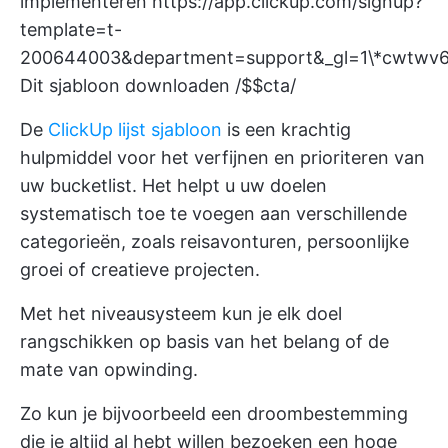
implementeren
https://app.clickup.com/signup?
template=t-
200644003&department=support&_gl=1\*cwtwv6
Dit sjabloon downloaden /$$cta/
De
ClickUp lijst sjabloon
is een krachtig
hulpmiddel voor het verfijnen en prioriteren van
uw bucketlist. Het helpt u uw doelen
systematisch toe te voegen aan verschillende
categorieën, zoals reisavonturen, persoonlijke
groei of creatieve projecten.
Met het niveausysteem kun je elk doel
rangschikken op basis van het belang of de
mate van opwinding.
Zo kun je bijvoorbeeld een droombestemming
die je altijd al hebt willen bezoeken een hoge