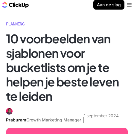
ClickUp Blog
Aan de slag
Ope
PLANNING
10 voorbeelden van
sjablonen voor
bucketlists om je te
helpen je beste leven
te leiden
1 september 2024
Praburam
Growth Marketing Manager