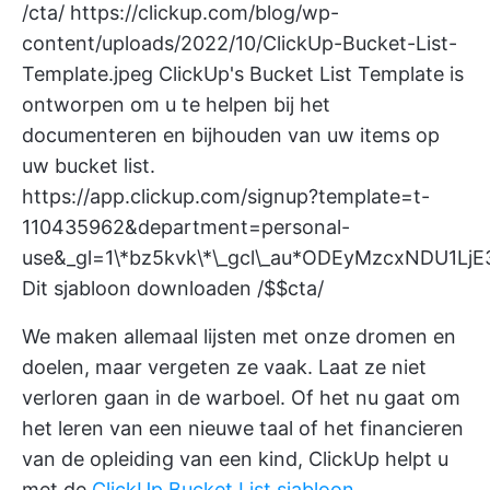
/cta/
https://clickup.com/blog/wp-
content/uploads/2022/10/ClickUp-Bucket-List-
Template.jpeg
ClickUp's Bucket List Template is
ontworpen om u te helpen bij het
documenteren en bijhouden van uw items op
uw bucket list.
https://app.clickup.com/signup?template=t-
110435962&department=personal-
use&_gl=1\*bz5kvk\*\_gcl\_au*ODEyMzcxNDU1Lj
Dit sjabloon downloaden /$$cta/
We maken allemaal lijsten met onze dromen en
doelen, maar vergeten ze vaak. Laat ze niet
verloren gaan in de warboel. Of het nu gaat om
het leren van een nieuwe taal of het financieren
van de opleiding van een kind, ClickUp helpt u
met de
ClickUp Bucket List sjabloon
.