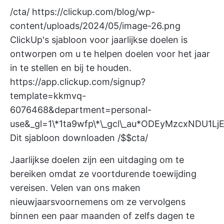
/cta/
https://clickup.com/blog/wp-
content/uploads/2024/05/image-26.png
ClickUp's sjabloon voor jaarlijkse doelen is
ontworpen om u te helpen doelen voor het jaar
in te stellen en bij te houden.
https://app.clickup.com/signup?
template=kkmvq-
6076468&department=personal-
use&_gl=1\*1ta9wfp\*\_gcl\_au*ODEyMzcxNDU1Lj
Dit sjabloon downloaden /$$cta/
Jaarlijkse doelen zijn een uitdaging om te
bereiken omdat ze voortdurende toewijding
vereisen. Velen van ons maken
nieuwjaarsvoornemens om ze vervolgens
binnen een paar maanden of zelfs dagen te