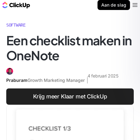
ClickUp Blog
Aan de slag
Ope
SOFTWARE
Een checklist maken in
OneNote
4 februari 2025
Praburam
Growth Marketing Manager
Krijg meer Klaar met ClickUp