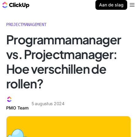
ClickUp Blog
Aan de slag
Ope
PROJECTMANAGEMENT
Programmamanager
vs. Projectmanager:
Hoe verschillen de
rollen?
5 augustus 2024
PMO Team