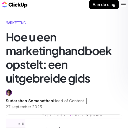
ClickUp Blog
Aan de slag
Ope
MARKETING
Hoe u een
marketinghandboek
opstelt: een
uitgebreide gids
Sudarshan Somanathan
Head of Content
27 september 2025