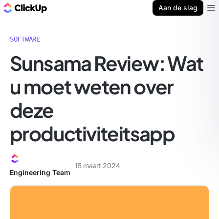
ClickUp Blog
Aan de slag
Ope
SOFTWARE
Sunsama Review: Wat
u moet weten over
deze
productiviteitsapp
15 maart 2024
Engineering Team