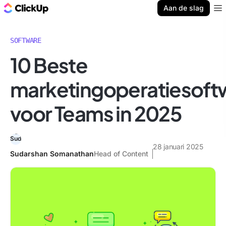
ClickUp Blog
Aan de slag
Ope
SOFTWARE
10 Beste
marketingoperatiesoft
voor Teams in 2025
28 januari 2025
Sudarshan Somanathan
Head of Content