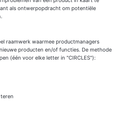
rnproblemen van een product in kaart te
ant als ontwerpopdracht om potentiële
.
eel raamwerk waarmee productmanagers
r nieuwe producten en/of functies. De methode
pen (één voor elke letter in "CIRCLES"):
rteren