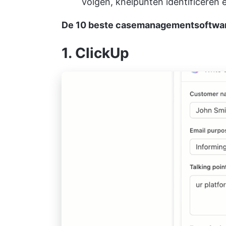
volgen, knelpunten identificeren
De 10 beste casemanagementsoftware
1. ClickUp