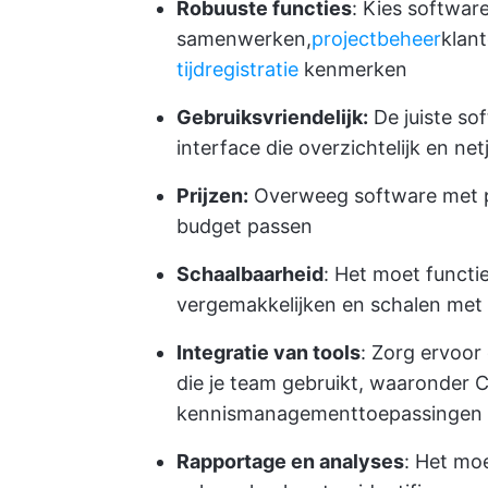
Robuuste functies
: Kies software
samenwerken,
projectbeheer
klan
tijdregistratie
kenmerken
Gebruiksvriendelijk:
De juiste so
interface die overzichtelijk en netj
Prijzen:
Overweeg software met pri
budget passen
Schaalbaarheid
: Het moet functi
vergemakkelijken en schalen met 
Integratie van tools
: Zorg ervoor
die je team gebruikt, waaronder
kennismanagementtoepassingen
Rapportage en analyses
: Het mo