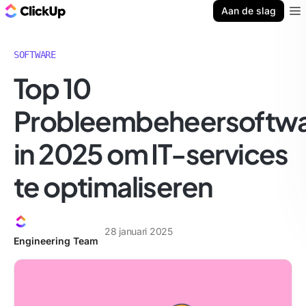
ClickUp Blog
Aan de slag
Ope
SOFTWARE
Top 10
Probleembeheersoftw
in 2025 om IT-services
te optimaliseren
28 januari 2025
Engineering Team