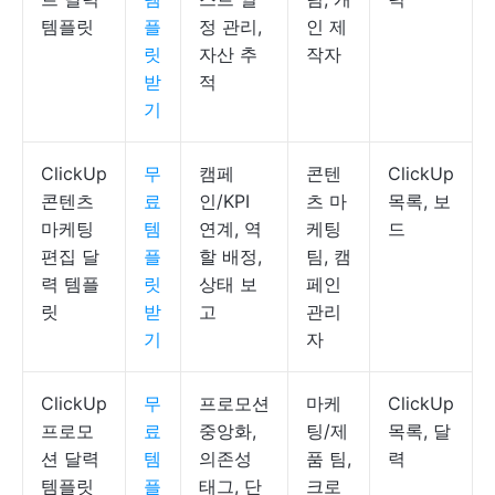
템플릿
플
정 관리,
인 제
릿
자산 추
작자
받
적
기
ClickUp
무
캠페
콘텐
ClickUp
콘텐츠
료
인/KPI
츠 마
목록, 보
마케팅
템
연계, 역
케팅
드
편집 달
플
할 배정,
팀, 캠
력 템플
릿
상태 보
페인
릿
받
고
관리
기
자
ClickUp
무
프로모션
마케
ClickUp
프로모
료
중앙화,
팅/제
목록, 달
션 달력
템
의존성
품 팀,
력
템플릿
플
태그, 단
크로