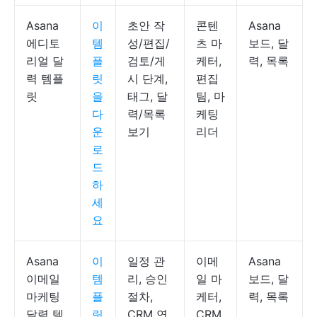
Asana
이
초안 작
콘텐
Asana
에디토
템
성/편집/
츠 마
보드, 달
리얼 달
플
검토/게
케터,
력, 목록
력 템플
릿
시 단계,
편집
릿
을
태그, 달
팀, 마
다
력/목록
케팅
운
보기
리더
로
드
하
세
요
Asana
이
일정 관
이메
Asana
이메일
템
리, 승인
일 마
보드, 달
마케팅
플
절차,
케터,
력, 목록
달력 템
릿
CRM 연
CRM