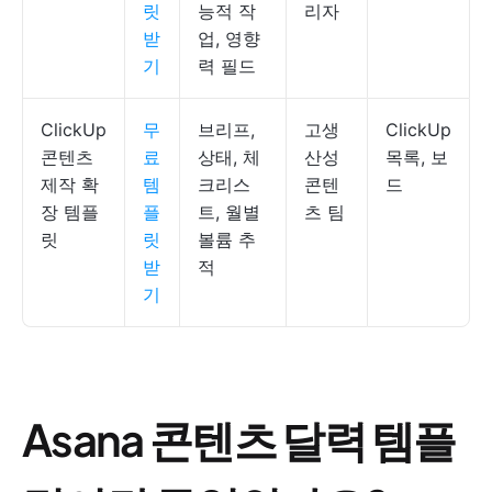
릿
능적 작
리자
받
업, 영향
기
력 필드
ClickUp
무
브리프,
고생
ClickUp
콘텐츠
료
상태, 체
산성
목록, 보
제작 확
템
크리스
콘텐
드
장 템플
플
트, 월별
츠 팀
릿
릿
볼륨 추
받
적
기
Asana 콘텐츠 달력 템플