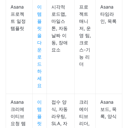
Asana
이
시각적
프로
Asana
프로젝
템
로드맵,
젝트
타임라
트 일정
플
마일스
매니
인, 목록
템플릿
릿
톤, 자동
저, 운
을
날짜 이
영 팀,
다
동, 장애
크로
운
요소
스-기
로
능 리
드
더
하
세
요
Asana
이
접수 양
크리
Asana
크리에
템
식, 자동
에이
보드, 목
이티브
플
라우팅,
티브
록, 양식
요청 템
릿
SLA, 자
리더,