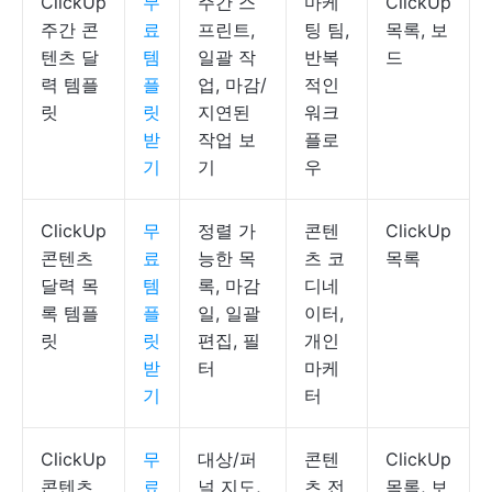
ClickUp
무
주간 스
마케
ClickUp
주간 콘
료
프린트,
팅 팀,
목록, 보
텐츠 달
템
일괄 작
반복
드
력 템플
플
업, 마감/
적인
릿
릿
지연된
워크
받
작업 보
플로
기
기
우
ClickUp
무
정렬 가
콘텐
ClickUp
콘텐츠
료
능한 목
츠 코
목록
달력 목
템
록, 마감
디네
록 템플
플
일, 일괄
이터,
릿
릿
편집, 필
개인
받
터
마케
기
터
ClickUp
무
대상/퍼
콘텐
ClickUp
콘텐츠
료
널 지도,
츠 전
목록, 보