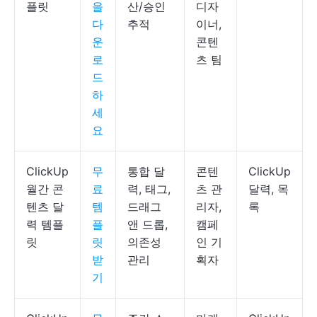
플릿
을
산/승인
디자
다
추적
이너,
운
콘텐
로
츠 팀
드
하
세
요
ClickUp
무
통합 달
콘텐
ClickUp
월간 콘
료
력, 태그,
츠 관
달력, 목
텐츠 달
템
드래그
리자,
록
력 템플
플
앤 드롭,
캠페
릿
릿
의존성
인 기
받
관리
획자
기