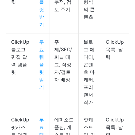
릿
플
추적, 검
형식
릿
토 주기
의 콘
받
텐츠
기
ClickUp
무
주
블로
ClickUp
블로그
료
제/SEO/
그 에
목록, 달
편집 달
템
퍼널 태
디터,
력
력 템플
플
그, 작성
콘텐
릿
릿
자/검토
츠 마
받
자 배정
케터,
기
프리
랜서
작가
ClickUp
무
에피소드
팟캐
ClickUp
팟캐스
료
플랜, 게
스트
목록, 달
트 달력
템
스트 일
팀, 개
력