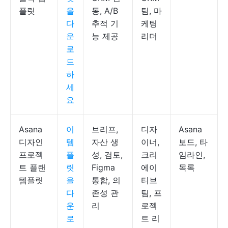
플릿
을
동, A/B
팀, 마
다
추적 기
케팅
운
능 제공
리더
로
드
하
세
요
Asana
이
브리프,
디자
Asana
디자인
템
자산 생
이너,
보드, 타
프로젝
플
성, 검토,
크리
임라인,
트 플랜
릿
Figma
에이
목록
템플릿
을
통합, 의
티브
다
존성 관
팀, 프
운
리
로젝
로
트 리