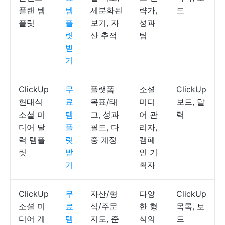
플랜 템
템
세분화된
략가,
드
플릿
플
보기, 자
성과
릿
산 추적
팀
받
기
ClickUp
무
플랫폼
소셜
ClickUp
현대식
료
목표/태
미디
보드, 달
소셜 미
템
그, 성과
어 관
력
디어 달
플
필드, 다
리자,
력 템플
릿
중 계정
캠페
릿
받
인 기
기
획자
ClickUp
무
자산/형
다양
ClickUp
소셜 미
료
식/주문
한 형
목록, 보
디어 게
템
지도, 준
식의
드