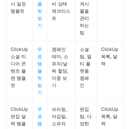
시 일정
플
비 상태
게시
템플릿
릿
체크리스
물을
받
트
관리
기
하는
팀
ClickUp
무
캠페인
소셜
ClickUp
소셜 미
료
테마, 소
팀, 멀
목록, 달
디어 콘
템
유자/날
티 플
력
텐츠 플
플
짜 할당,
랫폼
랜 템플
릿
이중 보
캠페
릿
받
기
인
기
ClickUp
무
브리핑,
편집
ClickUp
편집 달
료
마감일,
팀, 다
목록, 달
력 템플
템
소유자
양한
력