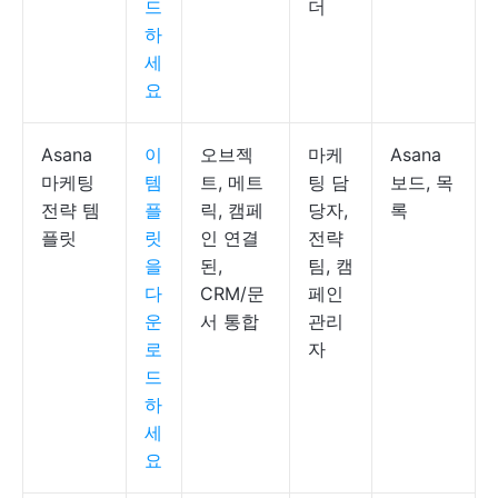
드
더
하
세
요
Asana
이
오브젝
마케
Asana
마케팅
템
트, 메트
팅 담
보드, 목
전략 템
플
릭, 캠페
당자,
록
플릿
릿
인 연결
전략
을
된,
팀, 캠
다
CRM/문
페인
운
서 통합
관리
로
자
드
하
세
요