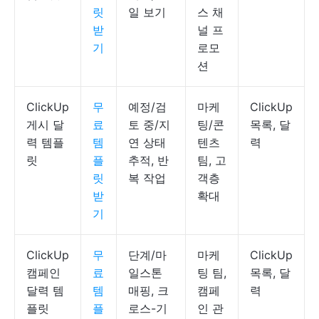
릿
일 보기
스 채
받
널 프
기
로모
션
ClickUp
무
예정/검
마케
ClickUp
게시 달
료
토 중/지
팅/콘
목록, 달
력 템플
템
연 상태
텐츠
력
릿
플
추적, 반
팀, 고
릿
복 작업
객층
받
확대
기
ClickUp
무
단계/마
마케
ClickUp
캠페인
료
일스톤
팅 팀,
목록, 달
달력 템
템
매핑, 크
캠페
력
플릿
플
로스-기
인 관