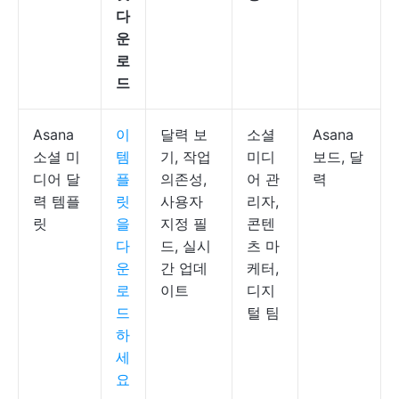
다
운
로
드
Asana
이
달력 보
소셜
Asana
소셜 미
템
기, 작업
미디
보드, 달
디어 달
플
의존성,
어 관
력
력 템플
릿
사용자
리자,
릿
을
지정 필
콘텐
다
드, 실시
츠 마
운
간 업데
케터,
로
이트
디지
드
털 팀
하
세
요